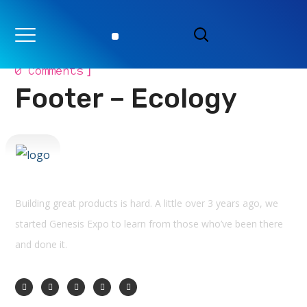
[
23 Octobre 2018
By
DESITOLE
]
0 Comments
Footer – Ecology
Building great products is hard. A little over 3 years ago, we
started Genesis Expo to learn from those who’ve been there
and done it.