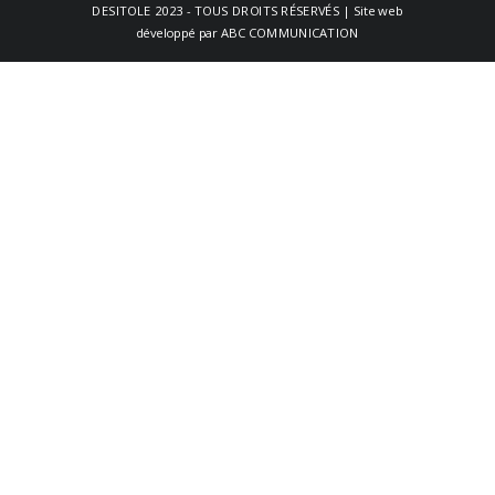
DESITOLE
2023 - TOUS DROITS RÉSERVÉS | Site web
développé par
ABC COMMUNICATION