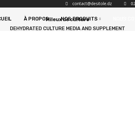
contact@desitole.dz
02
UEIL
À PROPOS
NOS PRODUITS
NOUS C
Mileux de culture
DEHYDRATED CULTURE MEDIA AND SUPPLEMENT