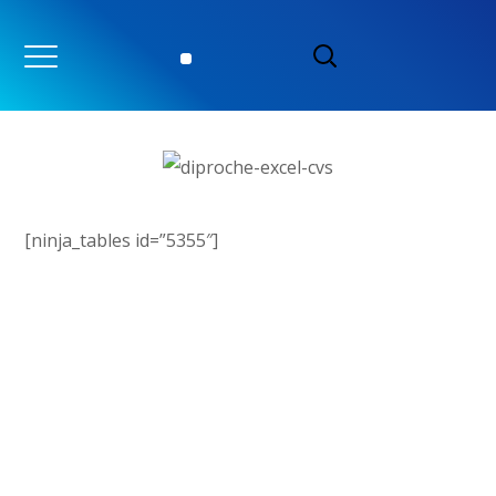
Mileux de culture
ANTIBIOTIC DISC
[ninja_tables id=”5355″]